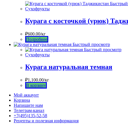
Быстрый
Сухофрукты
Курага с косточкой (урюк) Тад
₽
600.00
/кг
Подробнее
Быстрый просмотр
Быстрый просмотр
Сухофрукты
Курага натуральная темная
₽
1,100.00
/кг
В корзину
Мой аккаунт
Корзина
Напишите нам
Телеграм-канал
+7(495)135-52-58
Рецепты и полезная информация