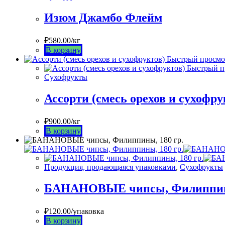
Изюм Джамбо Флейм
₽
580.00
/кг
В корзину
Быстрый просмо
Быстрый п
Сухофрукты
Ассорти (смесь орехов и сухофру
₽
900.00
/кг
В корзину
Продукция, продающаяся упаковками
,
Сухофрукты
БАНАНОВЫЕ чипсы, Филиппины
₽
120.00
/упаковка
В корзину